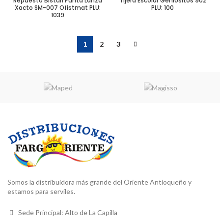
Repuesto Bisturi Punta Lanza
Tijera Escolar Geniositos 902
Xacto SM-007 Ofistmat PLU:
PLU: 100
1039
1
2
3
Somos la distribuidora más grande del Oriente Antioqueño y
estamos para serviles.
Sede Principal: Alto de La Capilla